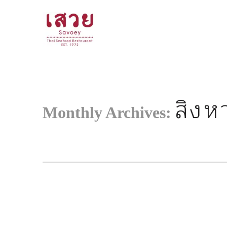
<!--
-->
สิง
Monthly Archives: