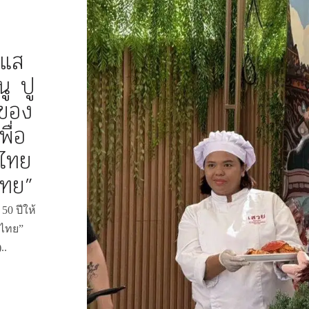
ะแส
ู ปู
มของ
ื่อ
าไทย
ไทย”
50 ปีให้
วไทย”
..