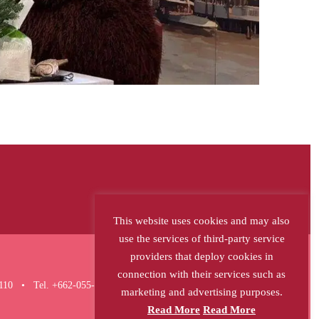
NEXT
This website uses cookies and may also
use the services of third-party service
providers that deploy cookies in
connection with their services such as
10110 • Tel. +662-055-6258
marketing and advertising purposes.
Read More
Read More