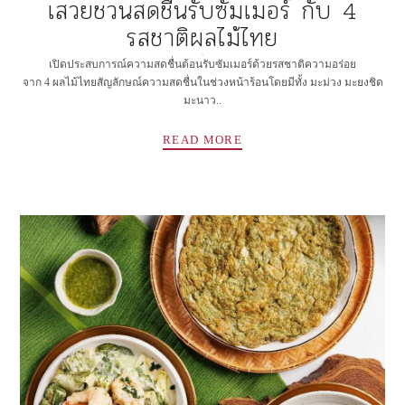
เสวยชวนสดชื่นรับซัมเมอร์ กับ 4
รสชาติผลไม้ไทย
✻
เปิดประสบการณ์ความสดชื่นต้อนรับซัมเมอร์ด้วยรสชาติความอร่อย
จาก 4 ผลไม้ไทยสัญลักษณ์ความสดชื่นในช่วงหน้าร้อนโดยมีทั้ง มะม่วง มะยงชิด
มะนาว..
READ MORE