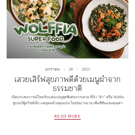
มกราคม
28
2025
เสวยเสิร์ฟสุขภาพดีด้วยเมนูผำจาก
ธรรมชาติ
✻
เปิดประสบการณ์ใหม่กับแคมเปญสุดพิเศษจากเสวย ที่นำ “ผำ” หรือ Wolffia
ซูเปอร์ฟู้ดไซส์เล็ก แต่อุดมด้วยคุณประโยชน์มากมาย เพิ่มสีสันและคุณค่า
READ MORE