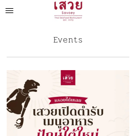
<!--
-->
Events