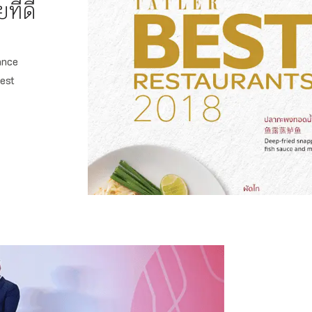
ี่ดี
ance
est