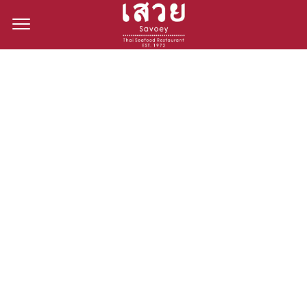
<!--
-->