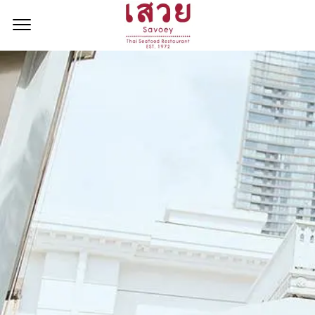
<!--
-->