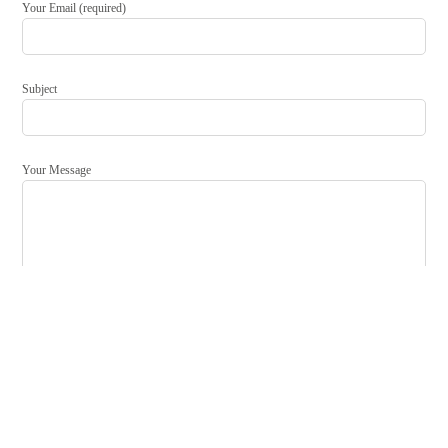
Your Email (required)
Subject
Your Message
<!--
-->
[/col][/row]