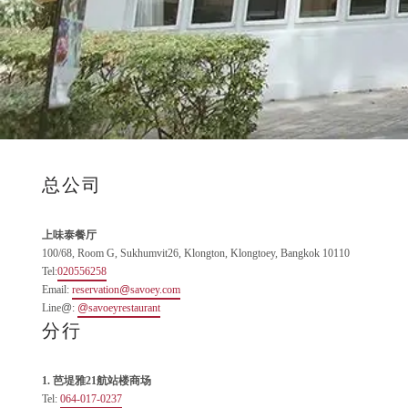
总公司
上味泰餐厅
100/68, Room G, Sukhumvit26, Klongton, Klongtoey, Bangkok 10110
Tel:
020556258
Email:
reservation
@
savoey.com
Line
@
:
@
savoeyrestaurant
分行
1. 芭堤雅21航站楼商场
Tel:
064-017-0237