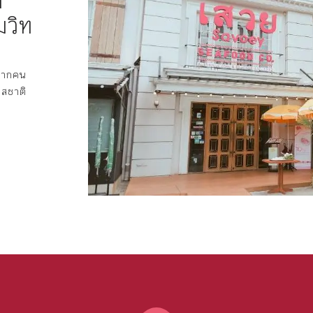
่
มวิท
กปากคน
รสชาติ