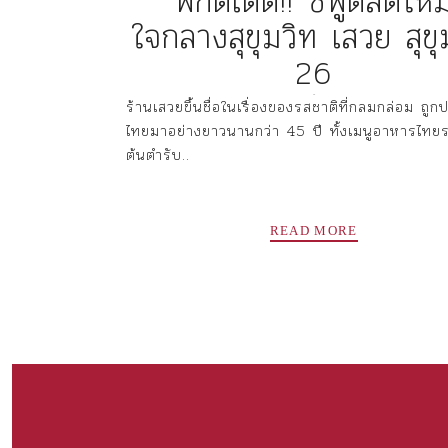
พิกัดเด็ด!! ซีฟู้ดสดใหม
ใจกลางสุขุมวิท เสวย สุขุ
26
✻
ร้านเสวยขึ้นชื่อในเรื่องของรสชาติที่กลมกล่อม ถู
ไทยมาอย่างยาวนานกว่า 45 ปี ทั้งเมนูอาหารไทย
ต้นตำรับ..
READ MORE
Posts
PREV
navigation