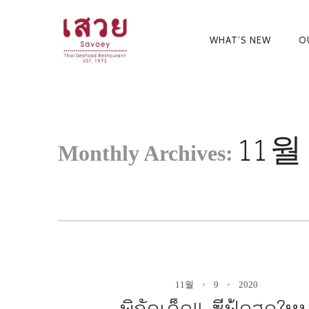
<!--
-->
Primary
WHAT’S NEW
O
Navigati
11월
Monthly Archives:
11월
9
2020